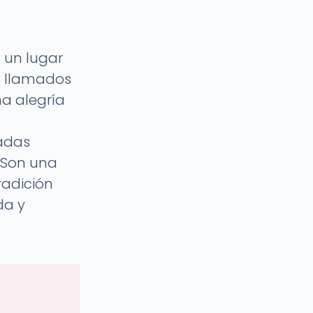
 un lugar
es llamados
ha alegría
sadas
. Son una
radición
da y