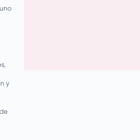
 uno
s,
n y
 de