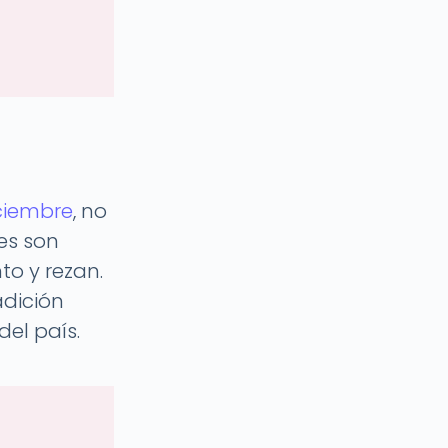
ciembre
, no
es son
to y rezan.
adición
del país.