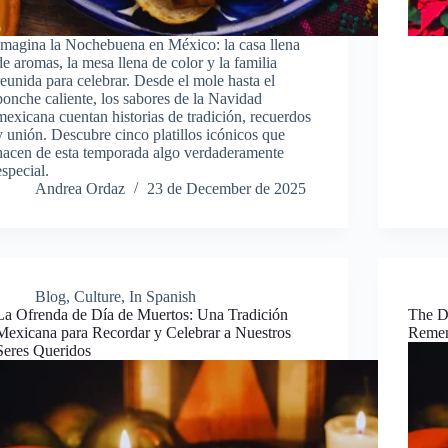
Imagina la Nochebuena en México: la casa llena
de aromas, la mesa llena de color y la familia
reunida para celebrar. Desde el mole hasta el
ponche caliente, los sabores de la Navidad
mexicana cuentan historias de tradición, recuerdos
y unión. Descubre cinco platillos icónicos que
hacen de esta temporada algo verdaderamente
especial.
Andrea Ordaz
23 de December de 2025
Blog
,
Culture
,
In Spanish
La Ofrenda de Día de Muertos: Una Tradición
The Da
Mexicana para Recordar y Celebrar a Nuestros
Remem
Seres Queridos