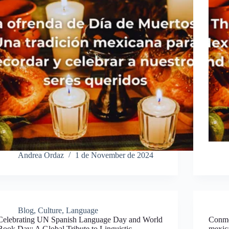
Andrea Ordaz
1 de November de 2024
Blog
,
Culture
,
Language
Celebrating UN Spanish Language Day and World
Conmem
Book Day: A Global Tribute to Linguistic
mexica