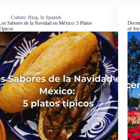
Culture
,
Blog
,
In Spanish
Los Sabores de la Navidad en México: 5 Platos
Decemb
Típicos
of Joy