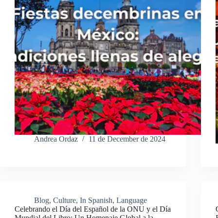
Andrea Ordaz
11 de December de 2024
Blog
,
Culture
,
In Spanish
,
Language
Celebrando el Día del Español de la ONU y el Día
Mundial del Libro: Un Homenaje Global a la