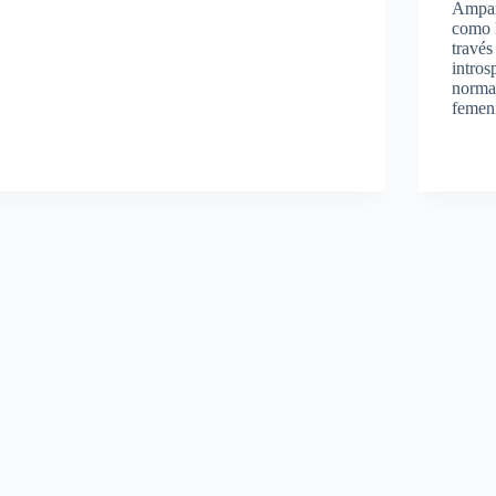
Ampar
como 
través
intros
normas
femeni